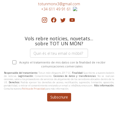
totunmonx3@gmail.com
+34 611 49 91 61
Vols rebre notícies, novetats...
sobre TOT UN MÓN?
Acepto el tratamiento de mis datos con la finalidad de recibir
comunicaciones comerciales
Responsable del tratamiento:
Tot un món d’esports 2017 S.C.
Finalidad:
Suscribirte a nuestro boletín
de noticias.
Legitimación:
Consentimiento.
Cesiones de datos y transferencias:
No se realizan
cesiones, salvo a los proveedores de servicios de alojamiento de los servidores ubicados dentro de la
UE.
Derechos:
Podrás ejercer los derechos de acceso, rectificación, supresión, limitación, oposición,
portabilidad, o retirar el consentimiento enviando un email a info@totunmon.com .
Más información:
Consulta nuestra
Política de Privacidad
para más información.
Subscriure