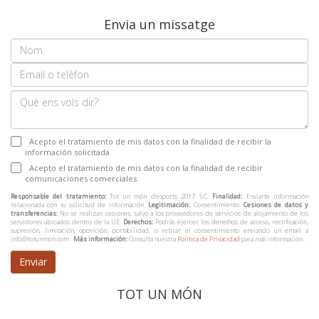
Envia un missatge
Acepto el tratamiento de mis datos con la finalidad de recibir la
información solicitada
Acepto el tratamiento de mis datos con la finalidad de recibir
comunicaciones comerciales
Responsable del tratamiento:
Tot un món d’esports 2017 S.C.
Finalidad:
Enviarte información
relacionada con tu solicitud de información.
Legitimación:
Consentimiento.
Cesiones de datos y
transferencias:
No se realizan cesiones, salvo a los proveedores de servicios de alojamiento de los
servidores ubicados dentro de la UE.
Derechos:
Podrás ejercer los derechos de acceso, rectificación,
supresión, limitación, oposición, portabilidad, o retirar el consentimiento enviando un email a
info@totunmon.com .
Más información:
Consulta nuestra
Política de Privacidad
para más información.
Enviar
TOT UN MÓN