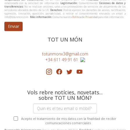
relacionada con tu solicitud de información.
Legitimación:
Consentimiento.
Cesiones de datos y
transferencias:
No se realizan cesiones, salvo a los proveedores de servicios de alojamiento de los
servidores ubicados dentro de la UE.
Derechos:
Podrás ejercer los derechos de acceso, rectificación,
supresión, limitación, oposición, portabilidad, o retirar el consentimiento enviando un email a
info@totunmon.com .
Más información:
Consulta nuestra
Política de Privacidad
para más información.
Enviar
TOT UN MÓN
totunmonx3@gmail.com
+34 611 49 91 61
Vols rebre notícies, novetats...
sobre TOT UN MÓN?
Acepto el tratamiento de mis datos con la finalidad de recibir
comunicaciones comerciales