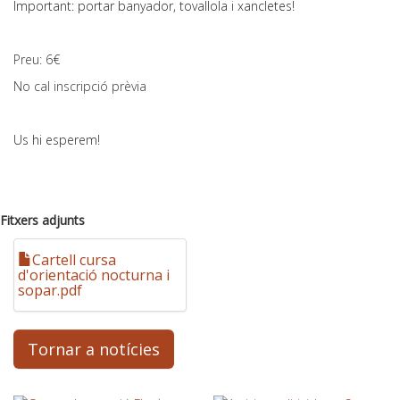
Important: portar banyador, tovallola i xancletes!
Preu: 6€
No cal inscripció prèvia
Us hi esperem!
Fitxers adjunts
Cartell cursa
d'orientació nocturna i
sopar.pdf
Tornar a notícies