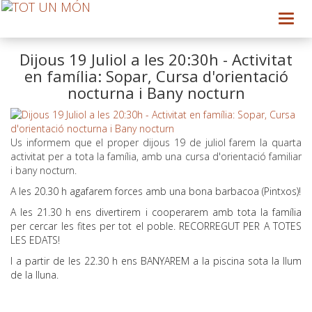
Toggl
navig
Dijous 19 Juliol a les 20:30h - Activitat
en família: Sopar, Cursa d'orientació
nocturna i Bany nocturn
Us informem que el proper dijous 19 de juliol farem la quarta
activitat per a tota la família, amb una cursa d'orientació familiar
i bany nocturn.
A les 20.30 h agafarem forces amb una bona barbacoa (Pintxos)!
A les 21.30 h ens divertirem i cooperarem amb tota la família
per cercar les fites per tot el poble. RECORREGUT PER A TOTES
LES EDATS!
I a partir de les 22.30 h ens BANYAREM a la piscina sota la llum
de la lluna.