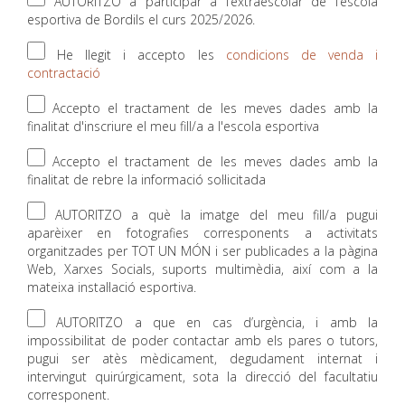
AUTORITZO a participar a l’extraescolar de l’escola
esportiva de Bordils el curs 2025/2026.
He llegit i accepto les
condicions de venda i
contractació
Accepto el tractament de les meves dades amb la
finalitat d'inscriure el meu fill/a a l'escola esportiva
Accepto el tractament de les meves dades amb la
finalitat de rebre la informació sol·licitada
AUTORITZO a què la imatge del meu fill/a pugui
aparèixer en fotografies corresponents a activitats
organitzades per TOT UN MÓN i ser publicades a la pàgina
Web, Xarxes Socials, suports multimèdia, així com a la
mateixa instal·lació esportiva.
AUTORITZO a que en cas d’urgència, i amb la
impossibilitat de poder contactar amb els pares o tutors,
pugui ser atès mèdicament, degudament internat i
intervingut quirúrgicament, sota la direcció del facultatiu
corresponent.