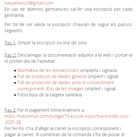
totunmonx3@gmail.com
En cas de diversos germans/es cal fer una inscripció per cada
germà/na.
Per tal de ser vàlida la inscripció s’hauran de seguir els passos
següents:
Pas 1:
Omplir la inscripció on-line de sota
Pas 2:
Descarregar la documentació adjunta a la web i portar-la
el primer dia de l'activitat:
Normativa de les extraescolars
omplerta i signada
Full de protecció de dades general
omplert i signat
Full de protecció de dades amb el consentiment
corresponent d'ús de les imatges
omplert i signat
Fotocòpia de la targeta sanitària
Pas 3:
Fer el pagament trimestralment a
https://totunmon.com/botiga/15-escola-esportiva-bordils-curs-
2025-26
Per fer-ho s'ha d'afegir al carret la inscripció corresponent i
pagar al carret. Al comentari de la comanda s'ha de posar el