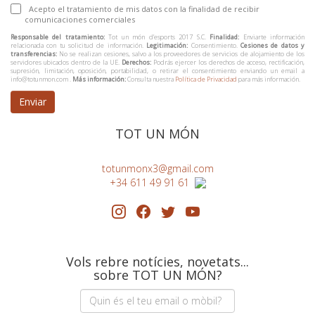
Acepto el tratamiento de mis datos con la finalidad de recibir
comunicaciones comerciales
Responsable del tratamiento:
Tot un món d’esports 2017 S.C.
Finalidad:
Enviarte información
relacionada con tu solicitud de información.
Legitimación:
Consentimiento.
Cesiones de datos y
transferencias:
No se realizan cesiones, salvo a los proveedores de servicios de alojamiento de los
servidores ubicados dentro de la UE.
Derechos:
Podrás ejercer los derechos de acceso, rectificación,
supresión, limitación, oposición, portabilidad, o retirar el consentimiento enviando un email a
info@totunmon.com .
Más información:
Consulta nuestra
Política de Privacidad
para más información.
Enviar
TOT UN MÓN
totunmonx3@gmail.com
+34 611 49 91 61
Vols rebre notícies, novetats...
sobre TOT UN MÓN?