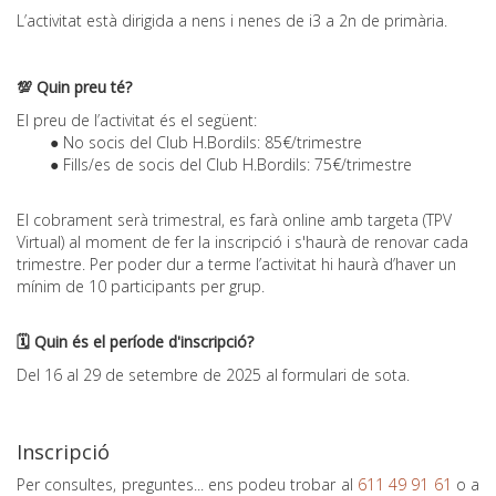
L’activitat està dirigida a nens i nenes de i3 a 2n de primària.
💯 Quin preu té?
El preu de l’activitat és el següent:
No socis del Club H.Bordils: 85€/trimestre
Fills/es de socis del Club H.Bordils: 75€/trimestre
El cobrament serà trimestral, es farà online amb targeta (TPV
Virtual) al moment de fer la inscripció i s'haurà de renovar cada
trimestre. Per poder dur a terme l’activitat hi haurà d’haver un
mínim de 10 participants per grup.
🗓️ Quin és el període d'inscripció?
Del 16 al 29 de setembre de 2025 al formulari de sota.
Inscripció
Per consultes, preguntes... ens podeu trobar al
611 49 91 61
o a